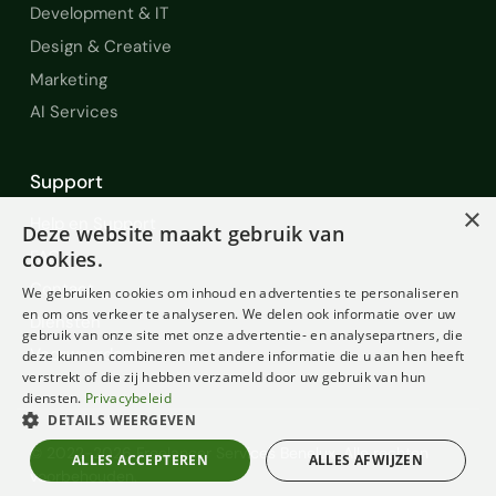
Development & IT
Design & Creative
Marketing
AI Services
Support
×
Help en Support
Deze website maakt gebruik van
FAQ
cookies.
Contact
We gebruiken cookies om inhoud en advertenties te personaliseren
en om ons verkeer te analyseren. We delen ook informatie over uw
Diensten
gebruik van onze site met onze advertentie- en analysepartners, die
Voorwaarden
deze kunnen combineren met andere informatie die u aan hen heeft
verstrekt of die zij hebben verzameld door uw gebruik van hun
diensten.
Privacybeleid
DETAILS WEERGEVEN
© 2022-2026 Freelancer Services Benelux. Alle rechten
ALLES ACCEPTEREN
ALLES AFWIJZEN
voorbehouden.