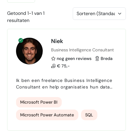
Getoond 1-1 van 1
resultaten
Niek
Business Intelligence Consultant
nog geen reviews
Breda
€ 75,-
Ik ben een freelance Business Intelligence
Consultant en help organisaties hun data
beter te benutten door middel van heldere
visualisaties en slimme automatisering. Ik
Microsoft Power BI
ben gespecialiseerd in het vertalen van
bedrijfsbehoeften naar gestructureerde
Microsoft Power Automate
SQL
rapportages en prestatie-inzichten, zodat
data een praktisch hulpmiddel wordt voor
Power Pages
Microsoft Power Apps
het management in plaats van alleen