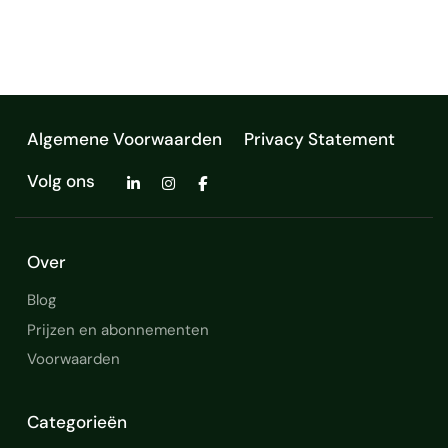
informatie. Met ervaring in Po…
Canva Pro
BPMN consultant
project manager
Dataverse
data analyse
agile scrum
Algemene Voorwaarden
Privacy Statement
Volg ons
Over
Blog
Prijzen en abonnementen
Voorwaarden
Categorieën