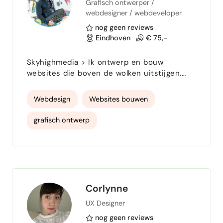
Grafisch ontwerper /
IBMMQ
Rabbitmq
kafka
webdesigner / webdeveloper
MassTransit
Postman
Docker
nog geen reviews
Eindhoven
€ 75,-
Docker Swarm
Docker Compose
Skyhighmedia > Ik ontwerp en bouw
Kubernetes
Portainer
IoC
websites die boven de wolken uitstijgen.
Altijd uniek en op maat gemaakt!
TeamCity
Jenkins
Prometheus
Webdesign
Websites bouwen
Grafana
Elasticsearch
Kibana
grafisch ontwerp
Test Driven Development
Unit test
NUnit
SOLID principles
agile scrum
Petri Nets
UML
bpmn
Corlynne
Masterdata
microservices
UX Designer
NServiceBus
SSIS
nog geen reviews