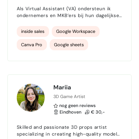
Als Virtual Assistant (VA) ondersteun ik
ondernemers en MKB’ers bij hun dagelijkse
organisatie en communicatie. Ik neem taken
over die veel tijd kosten of blijven liggen,
inside sales
Google Workspace
zodat jij je kunt richten op je missie en
passie, zonder verlies van kwaliteit, tempo
Canva Pro
Google sheets
of overzicht. Mijn ondersteuning levert
vooral dit op: - 𝗠𝗲𝗲𝗿 𝘁𝗶𝗷𝗱 voor
Wix webdesigner
copywriting
werkzaamheden die écht omzet of groei
op…
tekstschrijver
tekst redigeren
concept ontwikkeling
Projectmanager
Mariia
3D Game Artist
Eventplanning
email beheer specialist
nog geen reviews
klantcontact
Eindhoven
€ 30,-
Skilled and passionate 3D props artist
specializing in creating high-quality models,