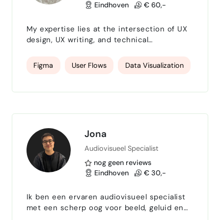
Eindhoven
€ 60,-
My expertise lies at the intersection of UX
design, UX writing, and technical
documentation. I specialize in transforming
complex systems into clear, accessible
Figma
User Flows
Data Visualization
experiences that help users understand,
navigate, and apply information with ease.
Jona
Audiovisueel Specialist
nog geen reviews
Eindhoven
€ 30,-
Ik ben een ervaren audiovisueel specialist
met een scherp oog voor beeld, geluid en
storytelling. Van video-producties en