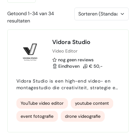
Getoond 1-34 van 34
resultaten
Vidora Studio
Video Editor
nog geen reviews
Eindhoven
€ 50,-
Vidora Studio is een high-end video- en
montagestudio die creativiteit, strategie en
resultaat combineert. Wij maken geen
standaardvideo’s; elk project heeft een
YouTube video editor
youtube content
doel: aandacht trekken, kijkers vasthouden
en resultaat leveren. Met een diepgaand
event fotografie
drone videografie
begrip van socialmediatrends en wat
mensen doet stoppen met scrollen, weten
drone fotografie
product photography
we precies hoe we kijkers in de eerste