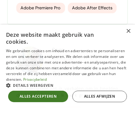
montage tot live-registraties en post-
Adobe Premiere Pro
Adobe After Effects
productie: ik zorg voor een resultaat dat
technisch klopt én raakt. Daarnaast bied ik
AI-services om processen slimmer, sneller
×
en creatiever te maken — zoals AI-
Deze website maakt gebruik van
ondersteunde videobewerking,
cookies.
contentcreatie, automatisering en
Sem
We gebruiken cookies om inhoud en advertenties te personaliseren
workflow-…
en om ons verkeer te analyseren. We delen ook informatie over uw
Videograaf
gebruik van onze site met onze advertentie- en analysepartners, die
nog geen reviews
deze kunnen combineren met andere informatie die u aan hen heeft
verstrekt of die zij hebben verzameld door uw gebruik van hun
Eindhoven
€ 50,-
diensten.
Privacybeleid
DETAILS WEERGEVEN
Als videograaf zet ik verhalen om in beelden
die blijven hangen. Ik werk graag dicht bij
ALLES ACCEPTEREN
ALLES AFWIJZEN
de kern: wie ben je, wat wil je vertellen en
waarom doet dat ertoe? Met een
Videograaf
bedrijfsfilms
combinatie van creativiteit, journalistieke
Strikt noodzakelijk
Prestatie
Targeting
Functioneel
scherpte en oog voor detail vang ik precies
social content
aftermovies
de sfeer en boodschap die jouw organisatie
Strikt noodzakelijke cookies maken de kernfunctionaliteiten van de