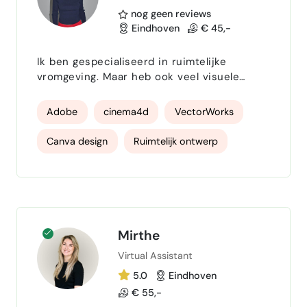
nog geen reviews
Eindhoven
€ 45,-
Ik ben gespecialiseerd in ruimtelijke
vromgeving. Maar heb ook veel visuele
identiteiten bedacht en gemaakt. Ik kan
goed afwegen, gebaseerd op tekst, wat de
Adobe
cinema4d
VectorWorks
vraag is. Ik werk al 8 jaar met verschillende
Adobe programma's, en voel mij hier zeer
Canva design
Ruimtelijk ontwerp
comfortabel in.
moodboards
Visual identity
Mirthe
Virtual Assistant
5.0
Eindhoven
€ 55,-