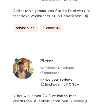
Oprichter/eigenaar van Studio Denkwerk is
creatieve veelkunner Krijn Hendriksen. Hij
studeerde aan de Design Academy
(industriële vormgeving) en kwam al vroeg
adobe suite
Blender 3D
in aanraking met 3D visualisatie en digitale
video. In zijn schaarse vrije tijd is Krijn een
eigenzinnig en veelzijdig kunstenaar, die
zich niet graag in hokjes laat duwen. Ook
tijdens werktijd is hij een multi-talent:
webbouwer, animato…
Pieter
Wordpress Developer
(Elementor)
nog geen reviews
Eindhoven
€ 35,-
Ik bouw al sinds 2013 websites met
WordPress. Al enkele jaren ben ik volledig