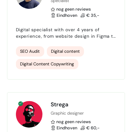
Specialist
spreadsheets
nog geen reviews
Eindhoven
€ 35,-
Digital specialist with over 4 years of
experience, from website design in Figma to
full WordPress and WooCommerce
development, product management, SEO,
SEO Audit
Digital content
and digital marketing. I build web shops and
websites from scratch and ensure they are
Digital Content Copywriting
found and convert. From design to launch: I
handle everything completely. Ideal for
Product Content Management
SMEs looking for one reliable partner for
their online presence. Indepen…
conversion optimisation
SEranking
Website Development
Figma& UI Design
Strega
Graphic designer
Google Analytics GA4
nog geen reviews
EMAIL MARKETING STRATEGIE
Eindhoven
€ 60,-