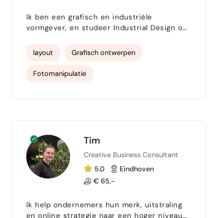
SEA Google Ads
Ik ben een grafisch en industriële
vormgever, en studeer Industrial Design op
Social Media Campaigns
de Technische Universiteit Eindhoven. Ik
ben werker-eigenaar in de co-operatie
layout
Grafisch ontwerpen
Landing Page Design
HubSpot CRM
genaamd Bogfolk, en met hen heb ik
Lichoma: A Cardbased Meatpunk TTRPG
Fotomanipulatie
Adobe Creative Suite
Basic HTML CSS
gemaakt, wat genomineerd is voor een Indie
Groundbreaker award op basis van graphic
design.
Tim
Creative Business Consultant
5.0
Eindhoven
€ 65,-
Ik help ondernemers hun merk, uitstraling
en online strategie naar een hoger niveau