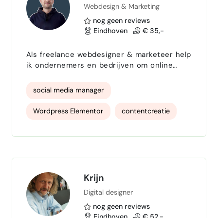
Webdesign & Marketing
Content marketing
social content
nog geen reviews
Content Creatie
Eindhoven
€ 35,-
Als freelance webdesigner & marketeer help
ik ondernemers en bedrijven om online
zichtbaar te worden en hun merk
professioneel te presenteren. Met mijn
social media manager
expertise in WordPress, Elementor en
moderne design-tools creëer ik websites
Wordpress Elementor
contentcreatie
die niet alleen mooi ogen, maar ook
resultaatgericht zijn en bijdragen aan groei.
Social media marketing
Daarnaast bied ik ondersteuning in online
marketing en social media management . Ik
d…
Krijn
Digital designer
nog geen reviews
Eindhoven
€ 52,-