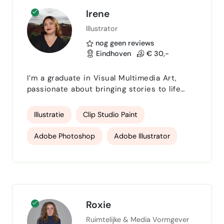
Adobe After Effects
Irene
Illustrator
nog geen reviews
Eindhoven
€ 30,-
I’m a graduate in Visual Multimedia Art,
passionate about bringing stories to life
through illustration. My portfolio explores
feminist and self-discovery themes with a
Illustratie
Clip Studio Paint
whimsical feel. I am skilled in traditional
mediums, such as ink, paint, and pens, as
Adobe Photoshop
Adobe Illustrator
well as digital art, where I utilise Clip Studio
Paint, Adobe Photoshop, Illustrator, and
Adobe InDesign
Drawing
Design
InDesign. I am looking for an opportunity as
a Juni…
Microsoft Word
MS Powerpoint
Roxie
Ruimtelijke & Media Vormgever