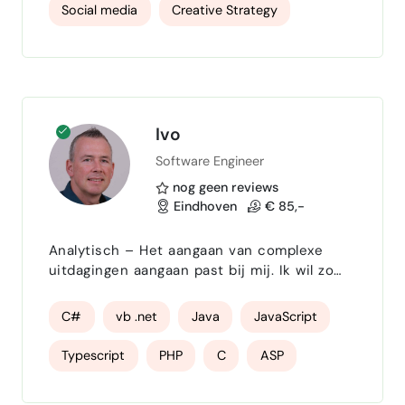
Avans Breda
Social media
Creative Strategy
Ivo
Software Engineer
nog geen reviews
Eindhoven
€ 85,-
Analytisch – Het aangaan van complexe
uitdagingen aangaan past bij mij. Ik wil zo
snel mogelijk de belangrijke knelpunten
detecteren, bespreekbaar maken en
C#
vb .net
Java
JavaScript
oplossen. Initiatiefrijk – Ik zie kansen,
voorzie problemen en neem vervolgens
Typescript
PHP
C
ASP
acties of kom met voorstellen. Door een
actieve opstelling en buiten de kaders te
SQL
TSQL
MSSQL Server