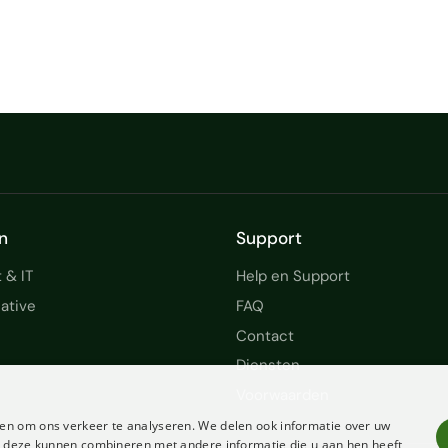
n
Support
 & IT
Help en Support
ative
FAQ
Contact
Diensten
Voorwaarden
en om ons verkeer te analyseren. We delen ook informatie over uw
ie deze kunnen combineren met andere informatie die u aan hen heeft