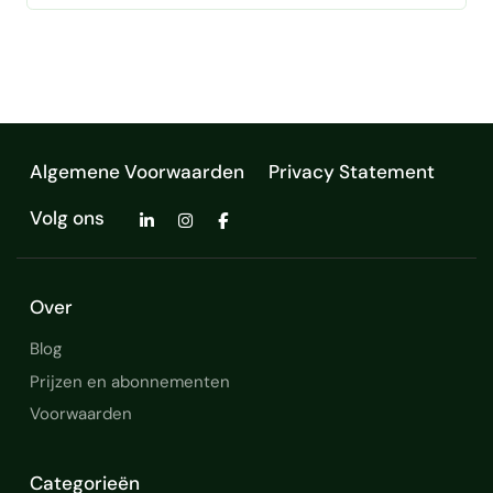
data-afdelingen opgebouwd, AI-projecten
gerealiseerd en modules ontwikkeld op m…
Algemene Voorwaarden
Privacy Statement
Volg ons
Over
Blog
Prijzen en abonnementen
Voorwaarden
Categorieën