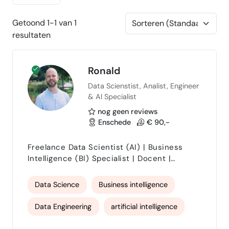
Getoond 1-1 van 1
resultaten
Ronald
Data Scienstist, Analist, Engineer
& AI Specialist
nog geen reviews
Enschede
€ 90,-
Freelance Data Scientist (AI) | Business
Intelligence (BI) Specialist | Docent |
Business Analist Neem gerust contact op
voor vragen: 0649342974 Ik help
Data Science
Business intelligence
organisaties waarde te halen uit data door
techniek te koppelen aan organisatiedoelen.
Data Engineering
artificial intelligence
Met ervaring in zowel MKB als semi-
overheidsinstellingen heb ik meerdere