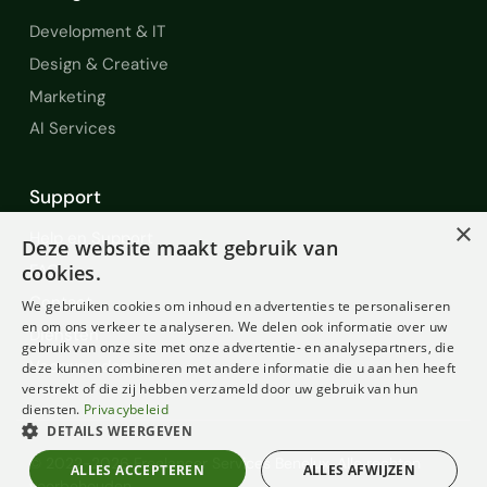
Development & IT
Design & Creative
Marketing
AI Services
Support
×
Help en Support
Deze website maakt gebruik van
FAQ
cookies.
Contact
We gebruiken cookies om inhoud en advertenties te personaliseren
en om ons verkeer te analyseren. We delen ook informatie over uw
Diensten
gebruik van onze site met onze advertentie- en analysepartners, die
Voorwaarden
deze kunnen combineren met andere informatie die u aan hen heeft
verstrekt of die zij hebben verzameld door uw gebruik van hun
diensten.
Privacybeleid
DETAILS WEERGEVEN
© 2022-2026 Freelancer Services Benelux. Alle rechten
ALLES ACCEPTEREN
ALLES AFWIJZEN
voorbehouden.