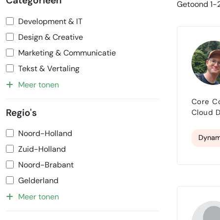
Categorieën
Getoond 1-2
Development & IT
Design & Creative
Marketing & Communicatie
Tekst & Vertaling
Meer tonen
Core Competencies Technical Leadership 
Regio's
Cloud Deployments & CI/CD S
Sustainability-Focused P
Noord-Holland
means c
Dynam
Zuid-Holland
Noord-Brabant
Gelderland
Meer tonen