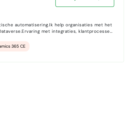
sche automatisering.Ik help organisaties met het
taverse.Ervaring met integraties, klantprocessen
d om zelfstandig resultaat te leveren.
amics 365 CE