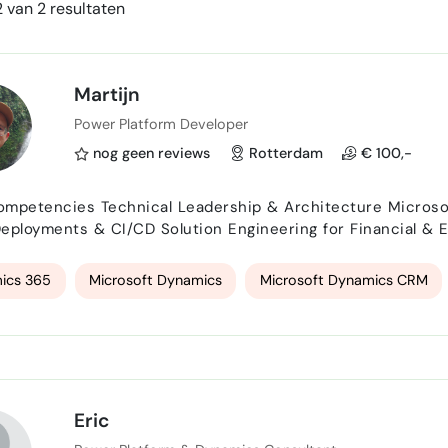
 van 2 resultaten
Martijn
Power Platform Developer
nog geen reviews
Rotterdam
€ 100,-
& Architecture Microsoft Dynamics CRM / 365 & .NET Ecosystem DevOps,
olution Engineering for Financial & Environmental Sectors Product Strategy &
rograms Cross-Functional Team Leadership & Agile Delivery What I Offer Working with me
ollaborating with someone who not only bring…
ics 365
Microsoft Dynamics
Microsoft Dynamics CRM
Eric