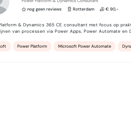
Power Platform & Dynamics Consultant
nog geen reviews
Rotterdam
€ 90,-
latform & Dynamics 365 CE consultant met focus op prakti
ijnen van processen via Power Apps, Power Automate en Da
bouwen van schaalbare oplossingen.Snel inzetbaar en gewen
oft
Power Platform
Microsoft Power Automate
Dyn