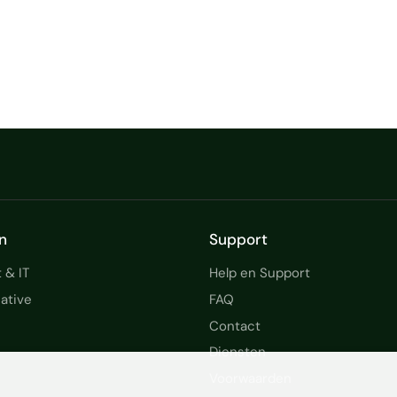
n
Support
 & IT
Help en Support
ative
FAQ
Contact
Diensten
Voorwaarden