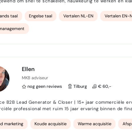
gewend om snel te schakelen, nauwkeurig te werken en klan
 chat, klantvragen afhandelen, FAQ bijhouden…
ands taal
Engelse taal
Vertalen NL-EN
Vertalen EN-
 management
Ellen
MKB adviseur
nog geen reviews
Tilburg
€ 60,-
e B2B Lead Generator & Closer | 15+ jaar commerciële ervaring 
iële professional met ruim 15 jaar ervaring binnen de fin
 rollen heb ik uitgebreide ervaring opgedaan met klantges
commerciële kansen in concrete resultaten. Ik beheer
d marketing
Koude acquisitie
Warme acquisitie
Afsp