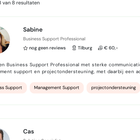
 van 8 resultaten
Sabine
Business Support Professional
nog geen reviews
Tilburg
€ 60,-
n Business Support Professional met sterke communicatiev
ent support en projectondersteuning, met daarbij een adv
pport ondersteunt organisaties administratief en organisatorisch en helpt hen
m efficiënter te werken.
ss Support
Management Support
projectondersteuning
Cas