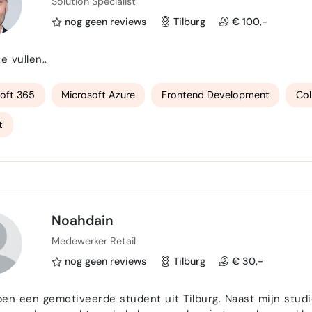
Solution Specialist
nog geen reviews
Tilburg
€ 100,-
e vullen..
oft 365
Microsoft Azure
Frontend Development
Col
t
Noahdain
Medewerker Retail
nog geen reviews
Tilburg
€ 30,-
 ben een gemotiveerde student uit Tilburg. Naast mijn studie