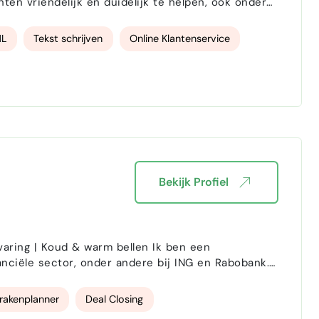
ten vriendelijk en duidelijk te helpen, ook onder
NL
Tekst schrijven
Online Klantenservice
Bekijk Profiel
| Koud & warm bellen Ik ben een
anciële sector, onder andere bij ING en Rabobank.
prekken, relatiebeheer en het omzetten van
s zowel inbound…
rakenplanner
Deal Closing