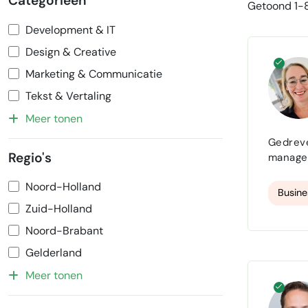
Categorieën
Getoond 1-8
Development & IT
Design & Creative
Marketing & Communicatie
Tekst & Vertaling
Meer tonen
Gedreve
Regio's
managem
implementatietrajecten. Jounet Su
Noord-Holland
duurzaa
Busine
Zuid-Holland
Noord-Brabant
Gelderland
Meer tonen