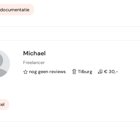
tdocumentatie
Michael
Freelancer
nog geen reviews
Tilburg
€ 30,-
el