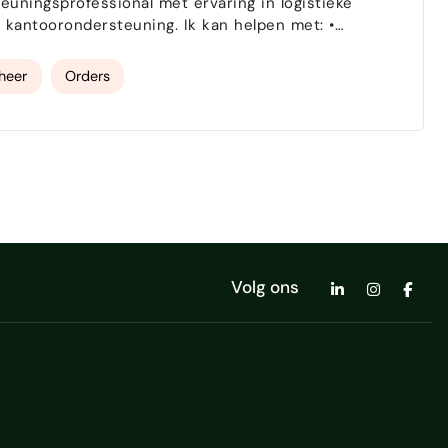
euningsprofessional met ervaring in logistieke
teuning. Ik kan helpen met: •
heer
Orders
Volg ons