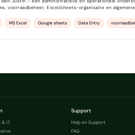
ik ben Justin - een administratieve en operationele onderst
s, voorraadbeheer, Excel/sheets-organisatie en algemene kantooronders
readsheetbouw • Voorraad- en producttracking • Administratieve taken en documentatie •
Ondersteuning van inkooporders en verzendcontrole • E-m…
MS Excel
Google sheets
Data Entry
voorraadbe
n
Support
 & IT
Help en Support
ative
FAQ