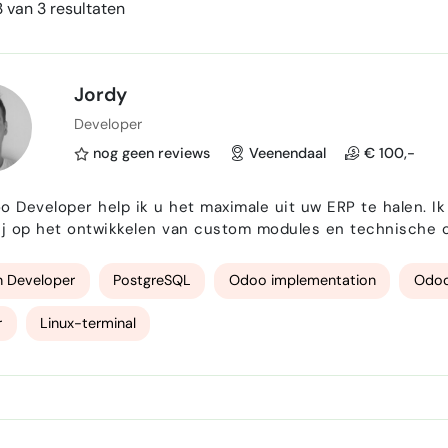
 van 3 resultaten
Jordy
Developer
nog geen reviews
Veenendaal
€ 100,-
o Developer help ik u het maximale uit uw ERP te halen. Ik
ij op het ontwikkelen van custom modules en technische opt
reerde code en zorg ervoor dat uw systeem stabiel en toekomstbestendig
Development (Backend & 
n Developer
PostgreSQL
Odoo implementation
Odoo
r
Linux-terminal