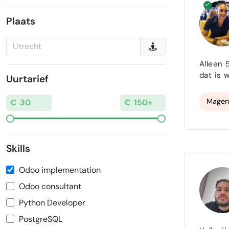
Plaats
Alleen 5-sterren reviews Helder
dat is waar ik voor sta. Ik ben een 
Uurtarief
WordPre
Magen
Skills
Odoo implementation
Odoo consultant
Python Developer
PostgreSQL