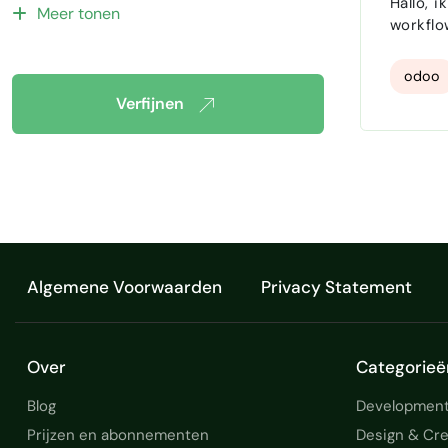
Hallo, 
Meer tonen
workflow
Gegevensinvoer en sp
odoo
Verfijnen
Algemene Voorwaarden
Privacy Statement
Over
Categorieë
Blog
Development
Prijzen en abonnementen
Design & Cre