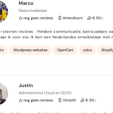
Marco
Webontwikkelaar
nog geen reviews
Amersfoort
€ 50,-
e communicatie, betrouwbare samenwerking en diepgaande technische kennis –
Nederlandse ontwikkelaar met meer dan twintig jaar ervaring in Magento 1 & 2 ,
ss/WooCommerce en andere e-commerceplatformen. Mijn kr
écht werkt voor jouw bedrijf. Klaar om je online g…
to
Wordpress websites
OpenCart
odoo
Shopif
Justin
Administrative I Excel en ODOO
nog geen reviews
Utrecht
€ 35,-