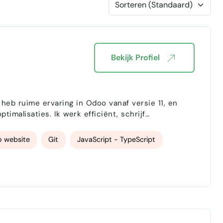
Bekijk Profiel
 heb ruime ervaring in Odoo vanaf versie 11, en
imalisaties. Ik werk efficiënt, schrijf
 is. Specialisaties: Custom
Frontend) Rapport / Document bouw Koppe…
 website
Git
JavaScript - TypeScript