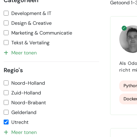
Categorieën
Getoond 1-3
Development & IT
Design & Creative
Marketing & Communicatie
Tekst & Vertaling
Meer tonen
Als Odo
Regio's
richt m
gestructu
Noord-Holland
Pytho
Zuid-Holland
Docke
Noord-Brabant
Gelderland
Utrecht
Meer tonen