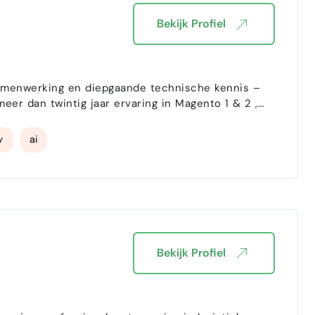
Bekijk Profiel
acht ligt in luisteren, begrijpen en leveren wat
y
ai
Bekijk Profiel