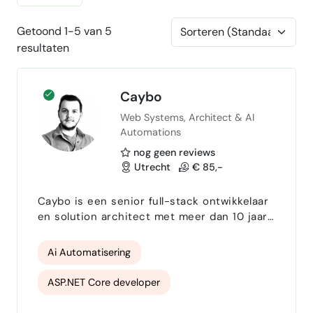
Getoond 1-5 van 5
resultaten
Caybo
Web Systems, Architect & AI
Automations
nog geen reviews
Utrecht
€ 85,-
Caybo is een senior full-stack ontwikkelaar
en solution architect met meer dan 10 jaar
ervaring in het bouwen van maatwerk API’s,
webapplicaties en mobiele apps . Hij heeft
Ai Automatisering
een brede achtergrond in de ICT-sector en
levert end-to-end oplossingen — van
ASP.NET Core developer
concept en architectuur tot ontwikkeling,
deployment en ondersteuning. Als
Website Development