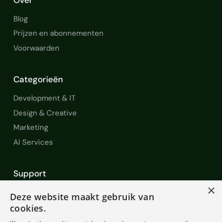
Blog
Prijzen en abonnementen
Voorwaarden
Categorieën
Development & IT
Design & Creative
Marketing
AI Services
Support
×
Help en Support
Deze website maakt gebruik van
FAQ
cookies.
Contact