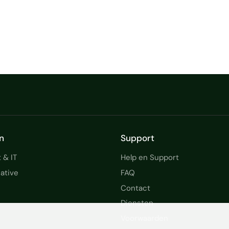
n
Support
 & IT
Help en Support
ative
FAQ
Contact
Diensten
Voorwaarden