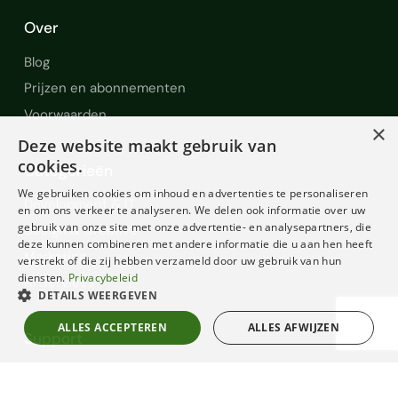
Over
Blog
Prijzen en abonnementen
Voorwaarden
×
Deze website maakt gebruik van
cookies.
Categorieën
We gebruiken cookies om inhoud en advertenties te personaliseren
Development & IT
en om ons verkeer te analyseren. We delen ook informatie over uw
gebruik van onze site met onze advertentie- en analysepartners, die
Design & Creative
deze kunnen combineren met andere informatie die u aan hen heeft
Marketing
verstrekt of die zij hebben verzameld door uw gebruik van hun
diensten.
Privacybeleid
AI Services
DETAILS WEERGEVEN
ALLES ACCEPTEREN
ALLES AFWIJZEN
Support
Help en Support