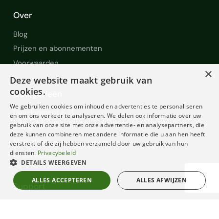
Over
Blog
Prijzen en abonnementen
Voorwaarden
×
Deze website maakt gebruik van
cookies.
Categorieën
We gebruiken cookies om inhoud en advertenties te personaliseren
Development & IT
en om ons verkeer te analyseren. We delen ook informatie over uw
gebruik van onze site met onze advertentie- en analysepartners, die
Design & Creative
deze kunnen combineren met andere informatie die u aan hen heeft
Marketing
verstrekt of die zij hebben verzameld door uw gebruik van hun
diensten.
Privacybeleid
AI Services
DETAILS WEERGEVEN
ALLES ACCEPTEREN
ALLES AFWIJZEN
Support
Help en Support