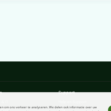
n
Support
 & IT
Help en Support
en om ons verkeer te analyseren. We delen ook informatie over uw
ative
FAQ