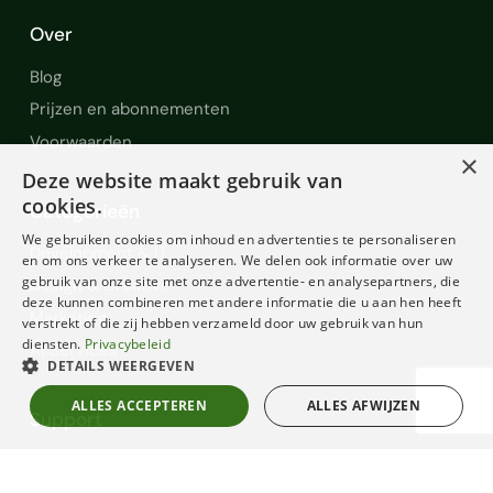
Over
Blog
Prijzen en abonnementen
Voorwaarden
×
Deze website maakt gebruik van
cookies.
Categorieën
We gebruiken cookies om inhoud en advertenties te personaliseren
Development & IT
en om ons verkeer te analyseren. We delen ook informatie over uw
gebruik van onze site met onze advertentie- en analysepartners, die
Design & Creative
deze kunnen combineren met andere informatie die u aan hen heeft
Marketing
verstrekt of die zij hebben verzameld door uw gebruik van hun
diensten.
Privacybeleid
AI Services
DETAILS WEERGEVEN
ALLES ACCEPTEREN
ALLES AFWIJZEN
Support
Help en Support