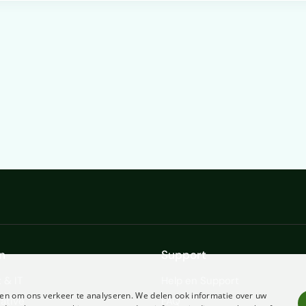
n
Support
 & IT
Help en Support
en om ons verkeer te analyseren. We delen ook informatie over uw
ative
FAQ