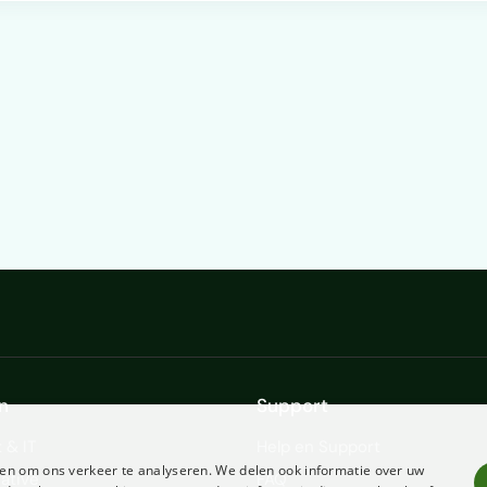
n
Support
 & IT
Help en Support
en om ons verkeer te analyseren. We delen ook informatie over uw
ative
FAQ