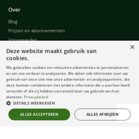
Over
Blog
Prijzen en abonnementen
Voorwaarden
×
Deze website maakt gebruik van
cookies.
Categorieën
We gebruiken cookies om inhoud en advertenties te personaliseren
Development & IT
en om ons verkeer te analyseren. We delen ook informatie over uw
gebruik van onze site met onze advertentie- en analysepartners, die
Design & Creative
deze kunnen combineren met andere informatie die u aan hen heeft
Marketing
verstrekt of die zij hebben verzameld door uw gebruik van hun
diensten.
Privacybeleid
AI Services
DETAILS WEERGEVEN
ALLES ACCEPTEREN
ALLES AFWIJZEN
Support
Help en Support