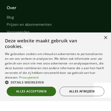
Over
Blog
Prijzen en abonnementen
Voorwaarden
×
Deze website maakt gebruik van
cookies.
Categorieën
We gebruiken cookies om inhoud en advertenties te personaliseren
Development & IT
en om ons verkeer te analyseren. We delen ook informatie over uw
gebruik van onze site met onze advertentie- en analysepartners, die
Design & Creative
deze kunnen combineren met andere informatie die u aan hen heeft
Marketing
verstrekt of die zij hebben verzameld door uw gebruik van hun
diensten.
Privacybeleid
AI Services
DETAILS WEERGEVEN
ALLES ACCEPTEREN
ALLES AFWIJZEN
Support
Help en Support