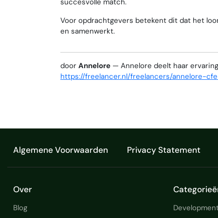
succesvolle match.
Voor opdrachtgevers betekent dit dat het loo
en samenwerkt.
door
Annelore
— Annelore deelt haar ervaring
https://freelancer.nl/freelancers/annelore-cf
Algemene Voorwaarden
Privacy Statement
Over
Categorieë
Blog
Development