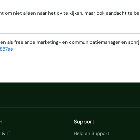
nt om niet alleen naar het cv te kijken, maar ook aandacht te
en als freelance marketing- en communicatiemanager en schrji
e887ee
n
Support
 & IT
Help en Support