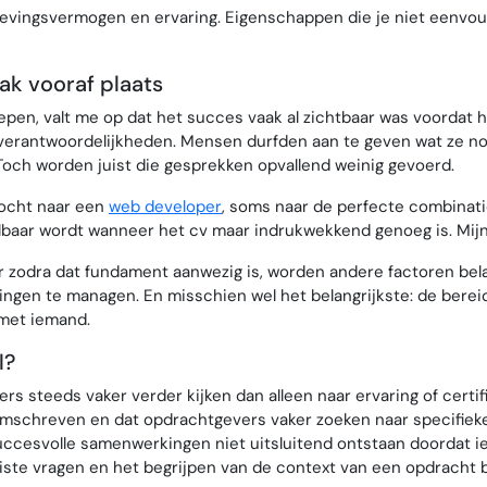
vingsvermogen en ervaring. Eigenschappen die je niet eenvoud
ak vooraf plaats
iepen, valt me op dat het succes vaak al zichtbaar was voordat
verantwoordelijkheden. Mensen durfden aan te geven wat ze no
 Toch worden juist die gesprekken opvallend weinig gevoerd.
tocht naar een
web developer
, soms naar de perfecte combinatie
lbaar wordt wanneer het cv maar indrukwekkend genoeg is. Mijn 
ar zodra dat fundament aanwezig is, worden andere factoren bela
gen te managen. En misschien wel het belangrijkste: de bere
 met iemand.
l?
s steeds vaker verder kijken dan alleen naar ervaring of certif
mschreven en dat opdrachtgevers vaker zoeken naar specifieke
 succesvolle samenwerkingen niet uitsluitend ontstaan doordat 
uiste vragen en het begrijpen van de context van een opdracht b