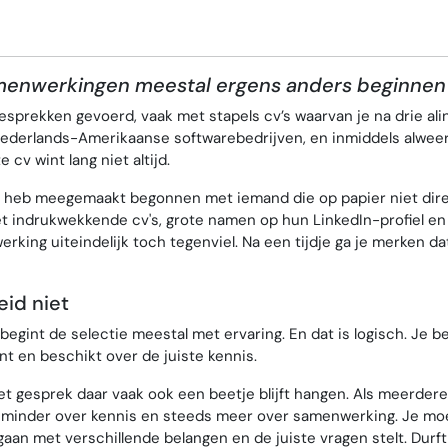
menwerkingen meestal ergens anders beginnen
gesprekken gevoerd, vaak met stapels cv’s waarvan je na drie alin
ederlands-Amerikaanse softwarebedrijven, en inmiddels alweer ee
e cv wint lang niet altijd.
 heb meegemaakt begonnen met iemand die op papier niet direc
ndrukwekkende cv's, grote namen op hun LinkedIn-profiel en e
erking uiteindelijk toch tegenviel. Na een tijdje ga je merken 
eid niet
egint de selectie meestal met ervaring. En dat is logisch. Je be
 en beschikt over de juiste kennis.
het gesprek daar vaak ook een beetje blijft hangen. Als meerdere
s minder over kennis en steeds meer over samenwerking. Je moe
aan met verschillende belangen en de juiste vragen stelt. Durf