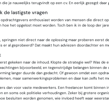
die je nauwelijks terugvindt op een cv. En eerlijk gezegd: daar g
k de lastigste vragen
dat opdrachtgevers enthousiast worden van mensen die direct opl
n hoe het opgelost moet worden. Toch ben ik in de loop der jar
k, springen niet direct naar de oplossing maar proberen eerst d
t is er al geprobeerd? Dat maakt hun adviezen doordachter en m
k
rst gekeken naar de inhoud. Klopte de strategie wel? Was de e
wachtingen bijvoorbeeld, en tegenstrijdige belangen binnen de 
orming langer duurde dan gedacht. Of gewoon omdat een opdra
roblemen, maar samenwerkingsproblemen en daar kan zelfs het m
rs dan voor vaste medewerkers. Een freelancer komt binnen in ee
 en soms ook politieke verhoudingen. Zeker bij grotere organis
 hoe besluiten worden genomen, wie invloed heeft waar weersta