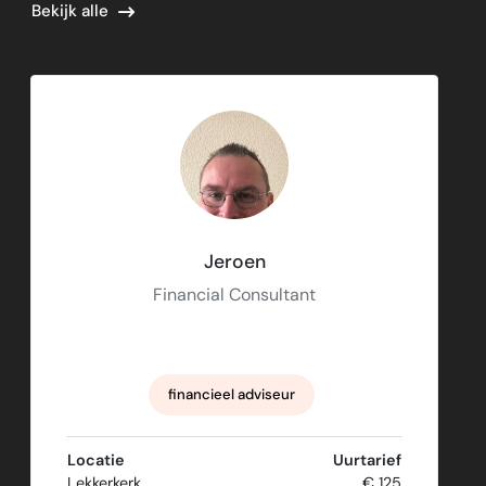
Bekijk alle
Jeroen
Financial Consultant
financieel adviseur
strategisch & verandermanagement
Locatie
Uurtarief
Lekkerkerk
€ 125