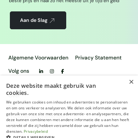
beste prijs en haal zo het meeste uit je tijd en geld
Aan de Slag
Algemene Voorwaarden
Privacy Statement
Volg ons
×
Deze website maakt gebruik van
cookies.
Over
We gebruiken cookies om inhoud en advertenties te personaliseren
Blog
en om ons verkeer te analyseren. We delen ook informatie over uw
gebruik van onze site met onze advertentie- en analysepartners, die
Prijzen en abonnementen
deze kunnen combineren met andere informatie die u aan hen heeft
Voorwaarden
verstrekt of die zij hebben verzameld door uw gebruik van hun
diensten.
Privacybeleid
DETAILS WEERGEVEN