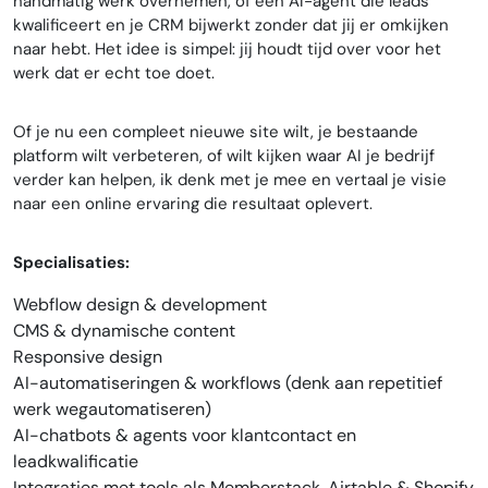
handmatig werk overnemen, of een AI-agent die leads
kwalificeert en je CRM bijwerkt zonder dat jij er omkijken
naar hebt. Het idee is simpel: jij houdt tijd over voor het
werk dat er echt toe doet.
Of je nu een compleet nieuwe site wilt, je bestaande
platform wilt verbeteren, of wilt kijken waar AI je bedrijf
verder kan helpen, ik denk met je mee en vertaal je visie
naar een online ervaring die resultaat oplevert.
Specialisaties:
Webflow design & development
CMS & dynamische content
Responsive design
AI-automatiseringen & workflows (denk aan repetitief
werk wegautomatiseren)
AI-chatbots & agents voor klantcontact en
leadkwalificatie
Integraties met tools als Memberstack, Airtable & Shopify