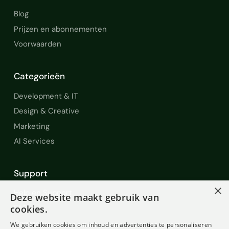
Blog
Prijzen en abonnementen
Voorwaarden
Categorieën
Development & IT
Design & Creative
Marketing
AI Services
Support
×
Help en Support
Deze website maakt gebruik van
FAQ
cookies.
Contact
We gebruiken cookies om inhoud en advertenties te personaliseren