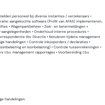
melden personeel bij diverse instanties / verzekeraars •
ratie: aangekochte software (Profit van AFAS) implementeren,
iftes • Wagenparkbeheer • Ziek- en betermeldingen +
R-aangelegenheden • Onderhoud interne procedures •
orrespondentie tbv. Directie • Notuleren tijdens management
e handelingen • Controle inkooporders / declaraties •
etbelasting en loonbelasting) • Controle tussenrekeningen •
s t.b.v. management rapportages • Voorbereiding t.b.v.
ge handelingen.