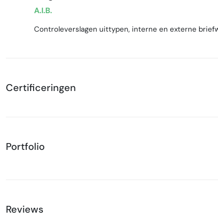
A.I.B.
Controleverslagen uittypen, interne en externe briefw
Certificeringen
Portfolio
Reviews