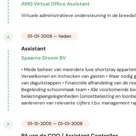
AMG Virtual Office Assistant
Virtuele administratieve ondersteuning in de breedst
01-01-2008 — heden
A
Assistant
Spaarne Droom BV
• Mede beheer van meerdere luxe shortstay appartem
Verwelkomen en inchecken van gasten • Waar nodig g
van daguitstappen • Financiële afhandeling van de re
Begeleiding schoonmaak team • Alle voorkomende bo
belastingaangelegenheden (omzetbelasting en loonbe
aanleveren van relevante cijfers t.b.v. management rap
01-12-2005 — 01-01-2008
P
PA van de COO / Assistant Controller