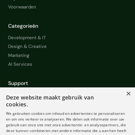
Voorwaarden
Categorieën
Development & IT
Design & Creative
Marketing
AI Services
Support
×
Help en Support
Deze website maakt gebruik van
FAQ
cookies.
Contact
We gebruiken cookies om inhoud en advertenties te personaliseren
en om ons verkeer te analyseren. We delen ook informatie over uw
Diensten
gebruik van onze site met onze advertentie- en analysepartners, die
Voorwaarden
deze kunnen combineren met andere informatie die u aan hen heeft