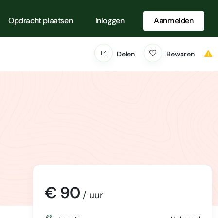
Opdracht plaatsen
Inloggen
Aanmelden
Delen
Bewaren
€ 90
/ uur