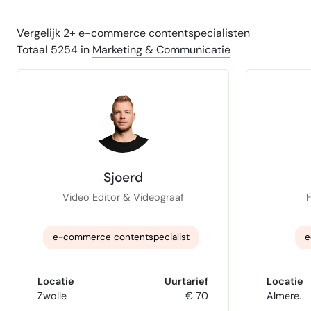
Vergelijk 2+ e-commerce contentspecialisten
Totaal 5254 in
Marketing & Communicatie
Sjoerd
Video Editor & Videograaf
e-commerce contentspecialist
e
Video editing
Angula
Locatie
Uurtarief
Locatie
Zwolle
€ 70
Almere.
Adobe Premiere Pro
Jav