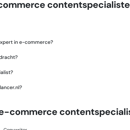
-commerce contentspecialist
 expert in e-commerce?
pdracht?
alist?
lancer.nl?
als e-commerce contentspeciali
Copywriter