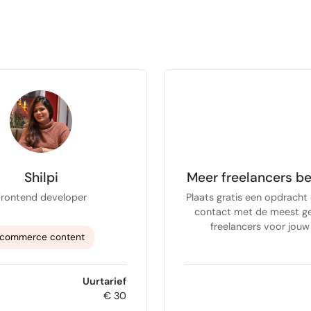
Shilpi
Meer freelancers be
Frontend developer
Plaats gratis een opdracht
contact met de meest ge
freelancers voor jouw
commerce content
r
NextJS
React
Uurtarief
€ 30
aScript
Intershop