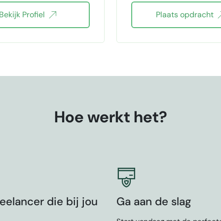
Bekijk Profiel
Plaats opdracht
pecialist
REST API
5
CSS3
Tailwind
Typescript
graphql
ontent management
Hoe werkt het?
eelancer die bij jou
Ga aan de slag