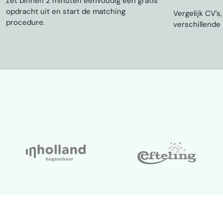
Zet binnen 2 minuten eenvoudig een gratis
AI Content creation
opdracht uit en start de matching
Vergelijk CV's
procedure.
verschillende
Creative Strategy
Performance Creatives
Short form content
Reels TikTok specialist
Brand Storytelling