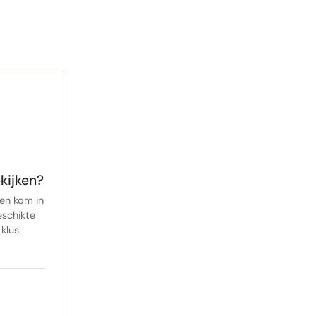
kijken?
 en kom in
schikte
 klus