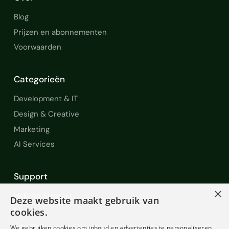
Blog
Prijzen en abonnementen
Voorwaarden
Categorieën
Development & IT
Design & Creative
Marketing
AI Services
Support
×
Help en Support
Deze website maakt gebruik van
FAQ
cookies.
Contact
We gebruiken cookies om inhoud en advertenties te personaliseren