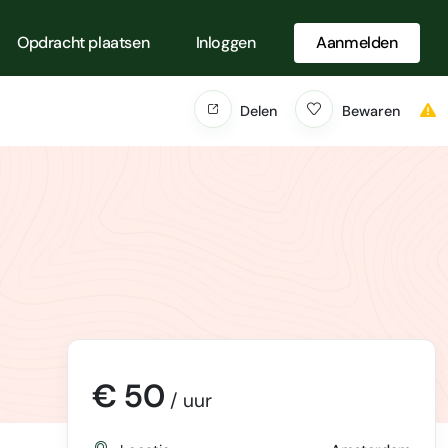
Opdracht plaatsen
Inloggen
Aanmelden
Delen
Bewaren
€ 50
/ uur