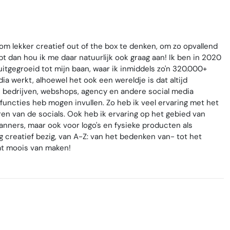
m lekker creatief out of the box te denken, om zo opvallend
bt dan hou ik me daar natuurlijk ook graag aan! Ik ben in 2020
uitgegroeid tot mijn baan, waar ik inmiddels zo'n 320.000+
a werkt, alhoewel het ook een wereldje is dat altijd
e bedrijven, webshops, agency en andere social media
functies heb mogen invullen. Zo heb ik veel ervaring met het
en van de socials. Ook heb ik ervaring op het gebied van
 banners, maar ook voor logo's en fysieke producten als
g creatief bezig, van A-Z: van het bedenken van- tot het
at moois van maken!