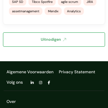
SAP SD
Tibco Spotfire
agile scrum
JIRA
assetmanagement
Mendix
Analytics
Uitnodigen
Algemene Voorwaarden
Privacy Statement
Volg ons
Over