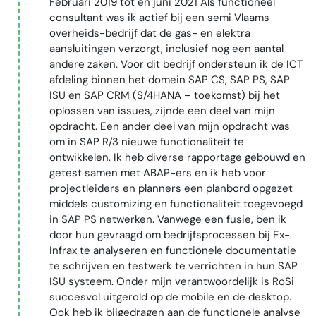
Februari 2019 tot en juni 2021 Als functioneel
consultant was ik actief bij een semi Vlaams
overheids-bedrijf dat de gas- en elektra
aansluitingen verzorgt, inclusief nog een aantal
andere zaken. Voor dit bedrijf ondersteun ik de ICT
afdeling binnen het domein SAP CS, SAP PS, SAP
ISU en SAP CRM (S/4HANA – toekomst) bij het
oplossen van issues, zijnde een deel van mijn
opdracht. Een ander deel van mijn opdracht was
om in SAP R/3 nieuwe functionaliteit te
ontwikkelen. Ik heb diverse rapportage gebouwd en
getest samen met ABAP-ers en ik heb voor
projectleiders en planners een planbord opgezet
middels customizing en functionaliteit toegevoegd
in SAP PS netwerken. Vanwege een fusie, ben ik
door hun gevraagd om bedrijfsprocessen bij Ex-
Infrax te analyseren en functionele documentatie
te schrijven en testwerk te verrichten in hun SAP
ISU systeem. Onder mijn verantwoordelijk is RoSi
succesvol uitgerold op de mobile en de desktop.
Ook heb ik bijgedragen aan de functionele analyse