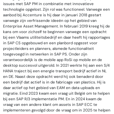
issues met SAP PM in combinatie met innovatieve
technologie opgelost. Zijn rol was functioneel. Vanwege een
aanbod bij Accenture is hij daar in januari 2018 gestart
vanwege zijn verfrissende ideeën op het gebied van
Enterprise Asset Management. In februari 2019 kreeg hij de
kans om voor zichzelf te beginnen vanwege een opdracht
bij een Vlaams utiliteitsbedrijf en daar heeft hij rapportages
in SAP CS opgebouwd en een planbord opgezet voor
projectleiders en planners, alsmede functionaliteit
toegevoegd in netwerken in SAP PS. Onder zijn
verantwoordelijk is de mobile app RoSi op mobile en de
desktop succesvol uitgerold. In 2021 werkte hij aan een S/4
HANA traject bij een energie transport bedrijf actief in NL
en DE. Naast deze opdracht werd hij ook benaderd door
een bedrijf dat actief is in de fabricage van plastics. Hij is
daar actief op het gebied van EAM en data uploads en
migratie. Eind 2023 kwam een vraag uit België om te helpen
bij een SAP R/3 implementatie PM. En in 2024 kwam de
vraag van een andere klant om assets in SAP ECC te
implementeren gevolgd door de vraag om in 2025 te helpen