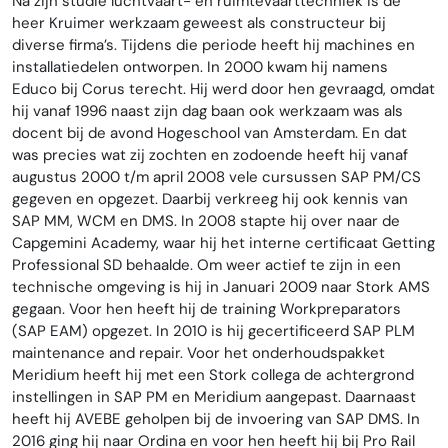
Na zijn studie luchtvaart- en ruimtevaarttechniek is de
heer Kruimer werkzaam geweest als constructeur bij
diverse firma’s. Tijdens die periode heeft hij machines en
installatiedelen ontworpen. In 2000 kwam hij namens
Educo bij Corus terecht. Hij werd door hen gevraagd, omdat
hij vanaf 1996 naast zijn dag baan ook werkzaam was als
docent bij de avond Hogeschool van Amsterdam. En dat
was precies wat zij zochten en zodoende heeft hij vanaf
augustus 2000 t/m april 2008 vele cursussen SAP PM/CS
gegeven en opgezet. Daarbij verkreeg hij ook kennis van
SAP MM, WCM en DMS. In 2008 stapte hij over naar de
Capgemini Academy, waar hij het interne certificaat Getting
Professional SD behaalde. Om weer actief te zijn in een
technische omgeving is hij in Januari 2009 naar Stork AMS
gegaan. Voor hen heeft hij de training Workpreparators
(SAP EAM) opgezet. In 2010 is hij gecertificeerd SAP PLM
maintenance and repair. Voor het onderhoudspakket
Meridium heeft hij met een Stork collega de achtergrond
instellingen in SAP PM en Meridium aangepast. Daarnaast
heeft hij AVEBE geholpen bij de invoering van SAP DMS. In
2016 ging hij naar Ordina en voor hen heeft hij bij Pro Rail