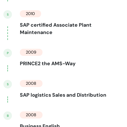
2010
S
SAP certified Associate Plant
Maintenance
2009
P
PRINCE2 the AMS-Way
2008
S
SAP logistics Sales and Distribution
2008
B
Business English