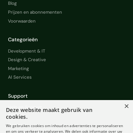
Blog
Prijzen en abonnementen
Voorwaarden
Categorieën
Development & IT
Design & Creative
Marketing
AI Services
Support
×
Help en Support
Deze website maakt gebruik van
cookies.
FAQ
Contact
We gebruiken cookies om inhoud en advertenties te personaliseren
en om ons verkeer te analyseren. We delen ook informatie over uw