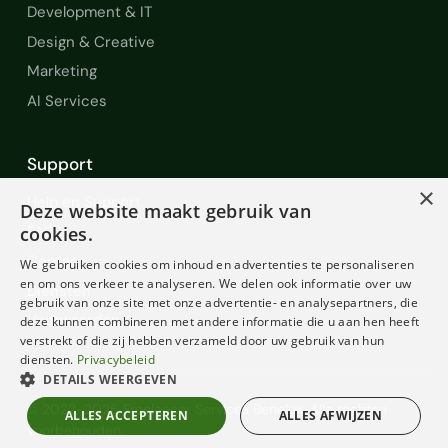
Development & IT
Design & Creative
Marketing
AI Services
Support
×
Help en Support
Deze website maakt gebruik van
FAQ
cookies.
Contact
We gebruiken cookies om inhoud en advertenties te personaliseren
en om ons verkeer te analyseren. We delen ook informatie over uw
Diensten
gebruik van onze site met onze advertentie- en analysepartners, die
Voorwaarden
deze kunnen combineren met andere informatie die u aan hen heeft
verstrekt of die zij hebben verzameld door uw gebruik van hun
diensten.
Privacybeleid
DETAILS WEERGEVEN
© 2022-2026 Freelancer Services Benelux. Alle rechten
ALLES ACCEPTEREN
ALLES AFWIJZEN
voorbehouden.