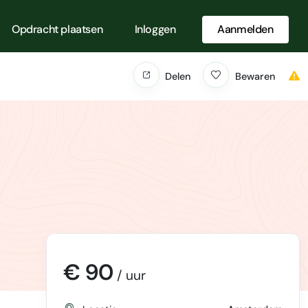
Opdracht plaatsen
Inloggen
Aanmelden
Delen
Bewaren
€ 90
/ uur