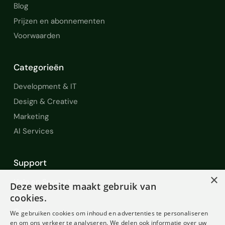
Blog
Prijzen en abonnementen
Voorwaarden
Categorieën
Development & IT
Design & Creative
Marketing
AI Services
Support
×
Help en Support
Deze website maakt gebruik van
FAQ
cookies.
Contact
We gebruiken cookies om inhoud en advertenties te personaliseren
en om ons verkeer te analyseren. We delen ook informatie over uw