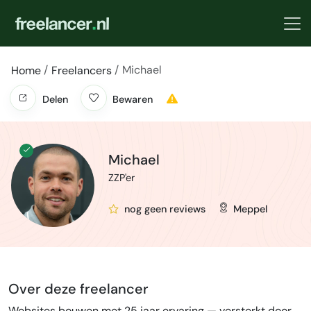
Michael
Home
Freelancers
Delen
Bewaren
Michael
ZZP'er
nog geen reviews
Meppel
Over deze freelancer
Websites bouwen met 25 jaar ervaring — versterkt door