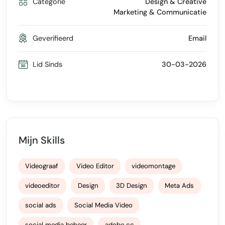
Categorie
Design & Creative
Marketing & Communicatie
Geverifieerd
Email
Lid Sinds
30-03-2026
Mijn Skills
Videograaf
Video Editor
videomontage
videoeditor
Design
3D Design
Meta Ads
social ads
Social Media Video
social media beheer
adobe cc