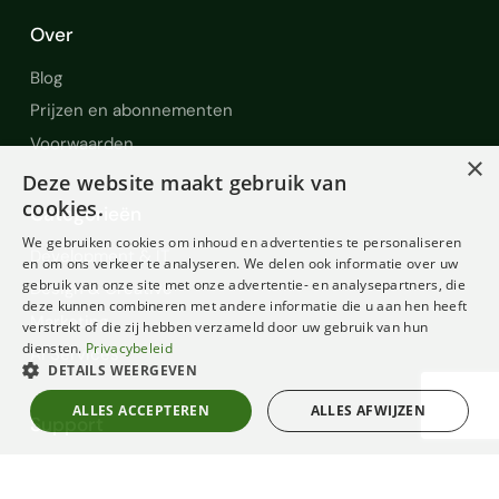
Over
Blog
Prijzen en abonnementen
Voorwaarden
×
Deze website maakt gebruik van
cookies.
Categorieën
We gebruiken cookies om inhoud en advertenties te personaliseren
Development & IT
en om ons verkeer te analyseren. We delen ook informatie over uw
gebruik van onze site met onze advertentie- en analysepartners, die
Design & Creative
deze kunnen combineren met andere informatie die u aan hen heeft
Marketing
verstrekt of die zij hebben verzameld door uw gebruik van hun
diensten.
Privacybeleid
AI Services
DETAILS WEERGEVEN
ALLES ACCEPTEREN
ALLES AFWIJZEN
Support
Help en Support