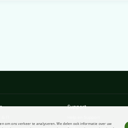
n
Support
 & IT
Help en Support
en om ons verkeer te analyseren. We delen ook informatie over uw
ative
FAQ