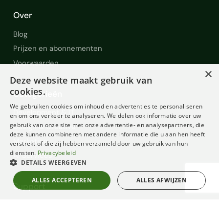
Over
Blog
Prijzen en abonnementen
Voorwaarden
×
Deze website maakt gebruik van
cookies.
Categorieën
We gebruiken cookies om inhoud en advertenties te personaliseren
Development & IT
en om ons verkeer te analyseren. We delen ook informatie over uw
gebruik van onze site met onze advertentie- en analysepartners, die
Design & Creative
deze kunnen combineren met andere informatie die u aan hen heeft
Marketing
verstrekt of die zij hebben verzameld door uw gebruik van hun
diensten.
Privacybeleid
AI Services
DETAILS WEERGEVEN
ALLES ACCEPTEREN
ALLES AFWIJZEN
Support
Help en Support