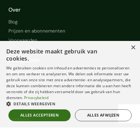
Over
Blog
Prijzen en abonnementen
Voorwaarden
×
Deze website maakt gebruik van
cookies.
Categorieën
We gebruiken cookies om inhoud en advertenties te personaliseren
Development & IT
en om ons verkeer te analyseren. We delen ook informatie over uw
gebruik van onze site met onze advertentie- en analysepartners, die
Design & Creative
deze kunnen combineren met andere informatie die u aan hen heeft
Marketing
verstrekt of die zij hebben verzameld door uw gebruik van hun
diensten.
Privacybeleid
AI Services
DETAILS WEERGEVEN
ALLES ACCEPTEREN
ALLES AFWIJZEN
Support
Help en Support