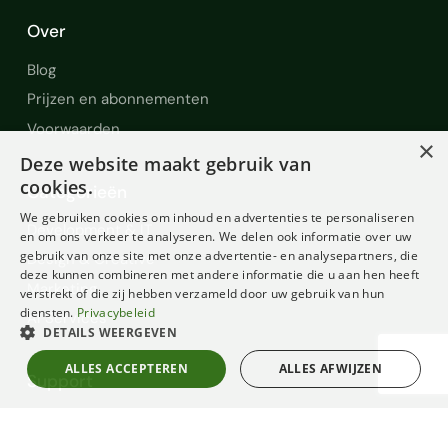
Over
Blog
Prijzen en abonnementen
Voorwaarden
×
Deze website maakt gebruik van
cookies.
Categorieën
We gebruiken cookies om inhoud en advertenties te personaliseren
Development & IT
en om ons verkeer te analyseren. We delen ook informatie over uw
gebruik van onze site met onze advertentie- en analysepartners, die
Design & Creative
deze kunnen combineren met andere informatie die u aan hen heeft
Marketing
verstrekt of die zij hebben verzameld door uw gebruik van hun
diensten.
Privacybeleid
AI Services
DETAILS WEERGEVEN
ALLES ACCEPTEREN
ALLES AFWIJZEN
Support
Help en Support