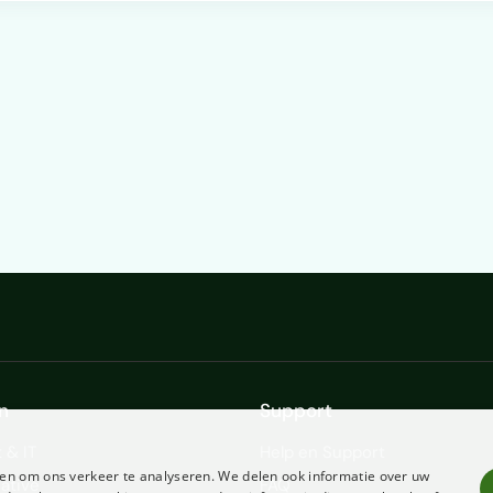
n
Support
 & IT
Help en Support
en om ons verkeer te analyseren. We delen ook informatie over uw
ative
FAQ