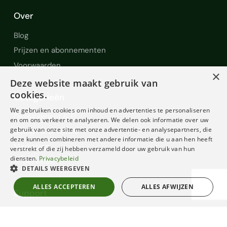
Over
Blog
Prijzen en abonnementen
Voorwaarden
×
Deze website maakt gebruik van
cookies.
Categorieën
We gebruiken cookies om inhoud en advertenties te personaliseren
Development & IT
en om ons verkeer te analyseren. We delen ook informatie over uw
gebruik van onze site met onze advertentie- en analysepartners, die
Design & Creative
deze kunnen combineren met andere informatie die u aan hen heeft
Marketing
verstrekt of die zij hebben verzameld door uw gebruik van hun
diensten.
Privacybeleid
AI Services
DETAILS WEERGEVEN
ALLES ACCEPTEREN
ALLES AFWIJZEN
Support
Help en Support