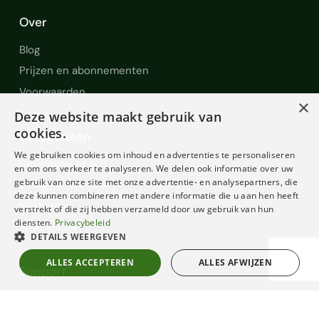
Over
Blog
Prijzen en abonnementen
Voorwaarden
×
Deze website maakt gebruik van
cookies.
Categorieën
We gebruiken cookies om inhoud en advertenties te personaliseren
Development & IT
en om ons verkeer te analyseren. We delen ook informatie over uw
gebruik van onze site met onze advertentie- en analysepartners, die
Design & Creative
deze kunnen combineren met andere informatie die u aan hen heeft
Marketing
verstrekt of die zij hebben verzameld door uw gebruik van hun
diensten.
Privacybeleid
AI Services
DETAILS WEERGEVEN
ALLES ACCEPTEREN
ALLES AFWIJZEN
Support
Help en Support