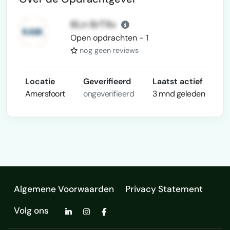
6Ln 6rTXv
Open opdrachten - 1
nog geen reviews
Locatie
Geverifieerd
Laatst actief
Amersfoort
ongeverifieerd
3 mnd geleden
Algemene Voorwaarden
Privacy Statement
Volg ons