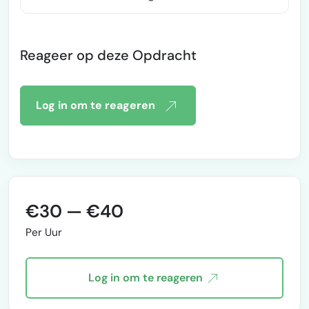
ondernemer die bedrijven
ondersteunt bij alles wat nodig
is om hun dagelijkse
Reageer op deze Opdracht
werkzaamheden soepel te laten
lopen. Of het nu gaat om
planning, administratie,
klantcontact, social media, of
Log in om te reageren
het organiseren van projecten:
ik denk mee, neem werk uit
handen en zorg dat dingen
gewoon geregeld worden. Met
mijn ervaring in marketing, e-
commerce en ope…
€30 — €40
Per Uur
Log in om te reageren