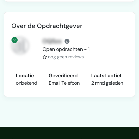
Over de Opdrachtgever
OQSzo
Open opdrachten - 1
nog geen reviews
Locatie
Geverifieerd
Laatst actief
onbekend
Email
Telefoon
2 mnd geleden