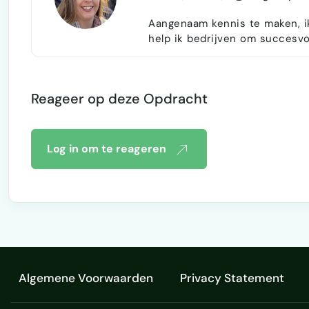
Aangenaam kennis te maken, ik
help ik bedrijven om succesvo
commerce en online marketplaces. Na ruim vijf jaar ervaring te heb
in de wereld van marketplace
terugkomen: veel bedrijven wil
Reageer op deze Opdracht
en Decathlon, …
Log in om te reageren
Algemene Voorwaarden
Privacy Statement