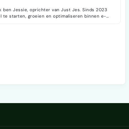
 ben Jessie, oprichter van Just Jes. Sinds 2023
l te starten, groeien en optimaliseren binnen e-
ben opgedaan
s en e-commerce, zag ik steeds hetzelfde
len graag verkopen via platforms zoals Bol, Amazon