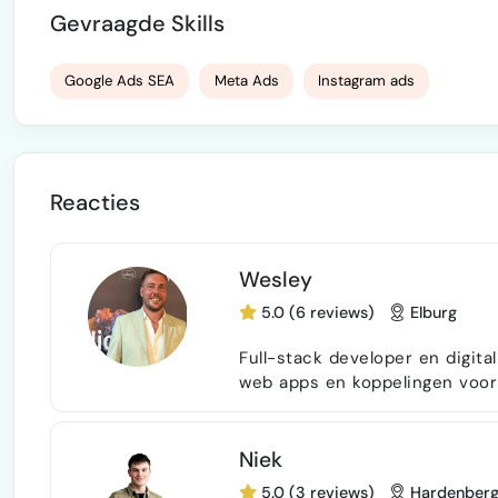
Gevraagde Skills
Google Ads SEA
Meta Ads
Instagram ads
Reacties
Wesley
5.0 (6 reviews)
Elburg
Full-stack developer en digita
web apps en koppelingen voor mkb en e-comm
Python, Supabase/PostgreSQL,
WordPress/WooCommerce/Elementor waar d
commerce en marketplace-inte
Niek
system
5.0 (3 reviews)
Hardenber