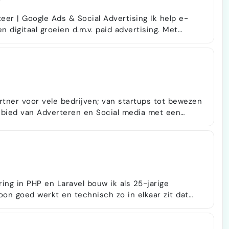
 Google Ads & Social Advertising Ik help e-
digitaal groeien d.m.v. paid advertising. Met
zijde als met een eigen webshop kan ik meedenken
erd in Google Ads &
ising ✅ Ervaring met ruime maandbudgetten , nationaal en intern…
rtner voor vele bedrijven; van startups tot bewezen
unieke bewezen methodiek. Neem contact
end kennismakingsgesprek en verken de
ing in PHP en Laravel bouw ik als 25-jarige
oon goed werkt en technisch zo in elkaar zit dat
iden is. Dagelijks ben ik bezig met databases, API’s
 systeem, waarbij ik wissel tussen JavaScript, PHP
tica-opleidingen en de ervaring bij verschillende