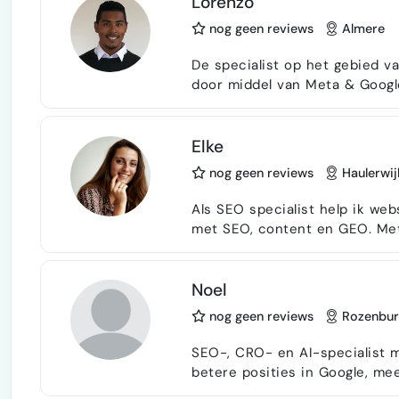
Lorenzo
be…
nog geen reviews
Almere
De specialist op het gebied 
door middel van Meta & Google
dag mee bezig kan zijn omdat 
verleiden naar een aankoop. Skills: Converterende funnels inclusief
landingspagina's maken en e-m
Elke
Facebook advertising: 9…
nog geen reviews
Haulerwij
Als SEO specialist help ik we
met SEO, content en GEO. Met 
gevonden worden in Google én
SGE. Mijn aanpak is helder, pr
hebben. Ik werk met bedrijven die online sterker zichtbaar willen zijn, klanten op
Noel
het juis…
nog geen reviews
Rozenbur
SEO-, CRO- en AI-specialist m
betere posities in Google, me
Sywebs, een bureau dat SEO, CRO en AI 