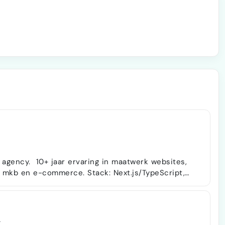
l agency. 10+ jaar ervaring in maatwerk websites,
erce. Stack: Next.js/TypeScript,
 Drizzle ORM, Stripe. Ook
at past. Specialisaties: • E-
graties (Amazon, BOL, Channable, Shopware, PIM-
en, cXML/PunchOut) • AI-in…
g