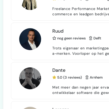
Freelance Performance Marketeer |
commerce en leadgen bedrijven 
ervaring aan zowel de bureau
in echt rendement, niet alleen in clicks. ✅ Gespecialise
Social Advert
Ruud
nog geen reviews
Delft
Trots eigenaar en marketingpa
a-merken. Voorloper op het gebied van Adverteren en Social media met een
eigen database, influencerpool en 
met me op voor een vrijblijv
mogelijkheden. Diensten: Adverteren AI creatie en marketing Email marketing
Dante
Leadgeneratie …
5.0 (3 reviews)
Arnhem
Met meer dan negen jaar ervar
ontwikkelaar software die gew
deze later makkelijk uit te bre
en de architectuur achter een
en C#. Door mijn twee informa