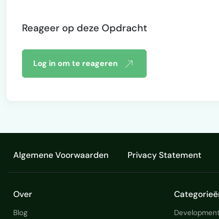
Verantwoordelijk voor websho
30.000+ producten 300+ positieve beoordelingen op andere platforms
Reageer op deze Opdracht
(Hoofdkraan 9,8 en Upwork To
Log in om te reageren
Algemene Voorwaarden
Privacy Statement
Over
Categorieë
Blog
Development