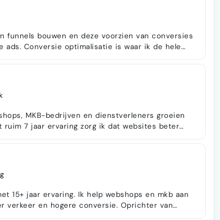
van funnels bouwen en deze voorzien van conversies
 ads. Conversie optimalisatie is waar ik de hele
ik het zo leuk vind om een bezoeker dusdanig te
ail campagnes: 9/10 Kwalitatieve leads via
k
bshops, MKB-bedrijven en dienstverleners groeien
ruim 7 jaar ervaring zorg ik dat websites beter
 in AI-zoekmachines zoals ChatGPT en Google
aktisch en gericht op stappen die direct effect
g
et 15+ jaar ervaring. Ik help webshops en mkb aan
er verkeer en hogere conversie. Oprichter van
combineert. Waar ik voor sta: