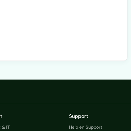
ps met samen ruim 32 miljoen euro jaaromzet en
…
n
Support
 & IT
Help en Support