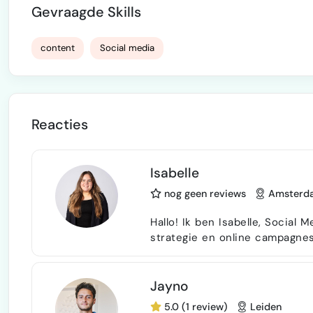
Gevraagde Skills
content
Social media
Reacties
Isabelle
nog geen reviews
Amsterd
Hallo! Ik ben Isabelle, Social
strategie en online campagne
Ik help merken hun online zic
groeien en resultaten te behal
andere social kanalen. Mijn kracht ligt in het combineren van creatieve content
Jayno
met resultaa…
5.0 (1 review)
Leiden