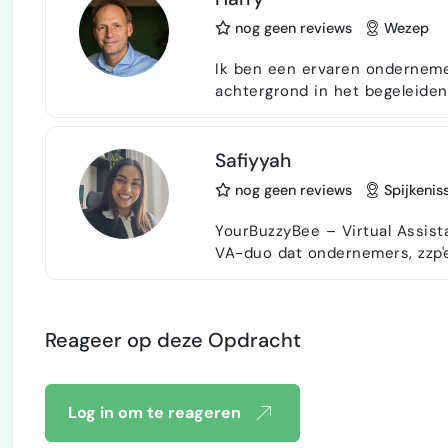
he…
nog geen reviews
Wezep
Ik ben een ervaren onderneme
achtergrond in het begeleide
maatschappelijke projecten. M
initiatieven binnen het socia
ondernemerschap met coaching,
Safiyyah
werk resultaatgericht en pra…
nog geen reviews
Spijkenis
YourBuzzyBee – Virtual Assistant Duo Wij zijn YourBuzzyBee, e
VA-duo dat ondernemers, zzp'
overzicht en rust. Door als du
en altijd een tweede set ogen
er
Reageer op deze Opdracht
Log in om te reageren