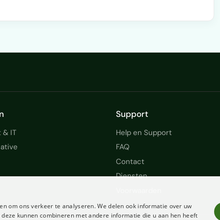
n
Support
 & IT
Help en Support
ative
FAQ
Contact
Diensten
Voorwaarden
en om ons verkeer te analyseren. We delen ook informatie over uw
ie deze kunnen combineren met andere informatie die u aan hen heeft