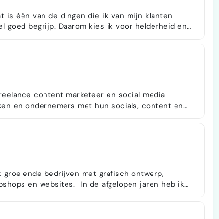
 Dat is één van de dingen die ik van mijn klanten
m kies ik voor helderheid en
rketingvraagstuk naar een meetbaar, strak plan ,
doen, wanneer we het doen, en wat het je oplevert.
 en ik ben gespecialiseerd in social advert…
freelance content marketeer en social media
rken en ondernemers met hun socials, content en
t brengen en de wereld een stukje duurzamer, beter
 en doelen: helder, professioneel en afgestemd op
ik groeiende bedrijven met grafisch ontwerp,
es. In de afgelopen jaren heb ik
d specialist die strategie en uitvoering combineert.
wat werkt, maar zorg ook dat het daadwerkelijk
n