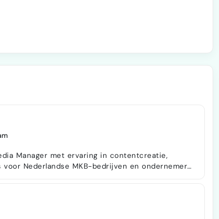
am
 Media Manager met ervaring in contentcreatie,
s voor Nederlandse MKB-bedrijven en ondernemers.
htbaarheid te vergroten, community te laten
en via Instagram, Facebook, LinkedIn, TikTok en