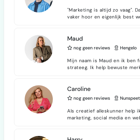
''Marketing is altijd zo vaag''.
vaker hoor en eigenlijk best wel goed begrijp. Daaro
eenvoud . We vertalen jouw ma
zodat je precies weet wat we 
Mijn naam is Jayno Jong A Tai,
Maud
nog geen reviews
Hengelo
Mijn naam is Maud en ik ben 
strateeg. Ik help bewuste me
positionering. Merken die rus
en liefdevoller maken. Ik help je online groeien met een social media- en content
aanpak die past bij jouw merk
Caroline
je doelg…
nog geen reviews
Nunspeet
Als creatief alleskunner help 
marketing, social media en webshops en websit
mij ontwikkeld tot een allroun
Ik denk niet alleen mee over 
gemaakt en uitgevoerd wordt. Mijn basis ligt in design, maar mijn kracht zit i
Harry