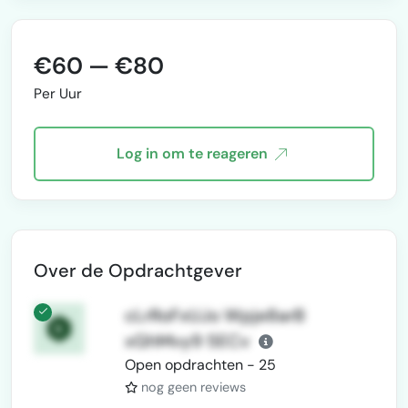
content marketing, and brand
around you…
positioning. I have worked
internationally in the healthcare
€60 — €80
and dental industry, leading
marketing initiatives for the
Per Uur
Benelux market, including
product launches, educational
programs, events, influencer
Log in om te reageren
collaborations, and com…
Over de Opdrachtgever
cLrRoFxUJo Wpje8arB
xGhMvy9 5ECv
Open opdrachten - 25
nog geen reviews