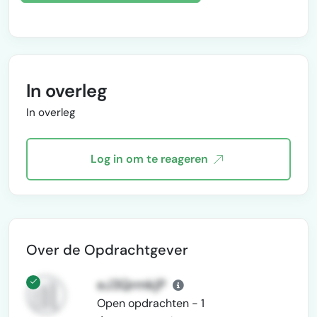
jaaromzet en 30.000+ producten
300+ positieve beoordelingen op
andere platforms (Hoofdkraan
9,8 en Upwork To…
In overleg
In overleg
Log in om te reageren
Over de Opdrachtgever
eJ3QrmkjP
Open opdrachten - 1