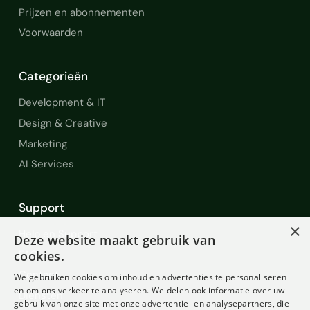
Prijzen en abonnementen
Voorwaarden
Categorieën
Development & IT
Design & Creative
Marketing
AI Services
Support
×
Help en Support
Deze website maakt gebruik van
FAQ
cookies.
Contact
We gebruiken cookies om inhoud en advertenties te personaliseren
en om ons verkeer te analyseren. We delen ook informatie over uw
Diensten
gebruik van onze site met onze advertentie- en analysepartners, die