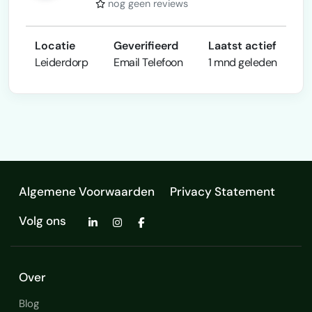
nog geen reviews
Locatie
Geverifieerd
Laatst actief
Leiderdorp
Email
Telefoon
1 mnd geleden
Algemene Voorwaarden
Privacy Statement
Volg ons
Over
Blog