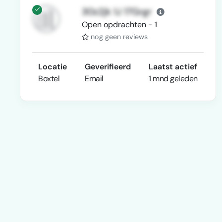
30z2jk 1J 17Grgr
Open opdrachten - 1
nog geen reviews
Locatie
Geverifieerd
Laatst actief
Boxtel
Email
1 mnd geleden