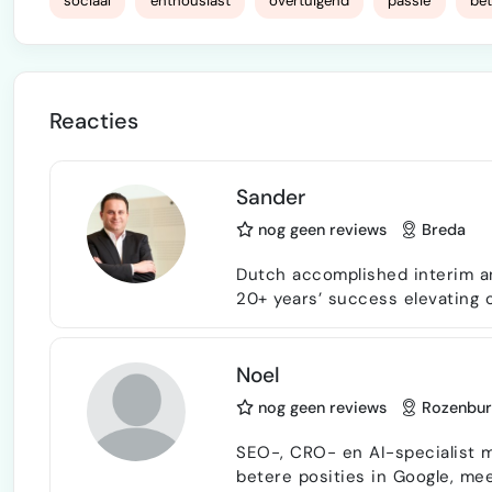
sociaal
enthousiast
overtuigend
passie
be
Reacties
Sander
nog geen reviews
Breda
Dutch accomplished interim a
20+ years’ success elevating c
measurable results for technic
Track record of my company M
savings, achieving 250+ white 
Noel
team perfor…
nog geen reviews
Rozenbur
SEO-, CRO- en AI-specialist m
betere posities in Google, me