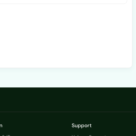
combineert. Waar ik voor sta:
ps met samen ruim 32 miljoen euro jaaromzet en
…
n
Support