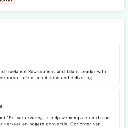
trokken
nd freelance Recruitment and Talent Leader with
orporate talent acquisition and delivering
al, engineering, IT, and commercial organizations.
orijn HR includes driving €2M+ annual cost
collar hires per year, and optimizing supplier and
g
et 15+ jaar ervaring. Ik help webshops en mkb aan
er verkeer en hogere conversie. Oprichter van