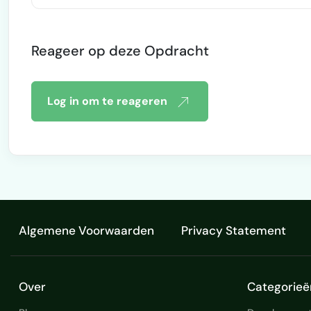
Sywebs, een bureau dat SEO, CRO en AI 
Verantwoordelijk voor websho
30.000+ producten 300+ positieve beoordelingen op andere platforms
Reageer op deze Opdracht
(Hoofdkraan 9,8 en Upwork To
Log in om te reageren
Algemene Voorwaarden
Privacy Statement
Over
Categorieë