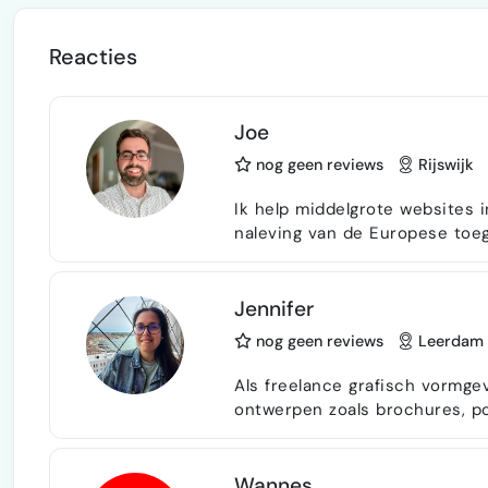
Reacties
Joe
nog geen reviews
Rijswijk
Ik help middelgrote websites 
naleving van de Europese toeg
basis van de omvang van het p
u tekent.
Jennifer
nog geen reviews
Leerdam
Als freelance grafisch vormgev
ontwerpen zoals brochures, poster
bedrijven, ondernemers én par
Van branding en social media 
Benieuwd naar wat we samen 
Wannes