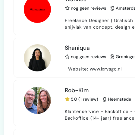
nog geen reviews
Amsterd
Freelance Designer | Grafisch
snijvlak van concept, design 
mode en met ervaring van idee
en die ook visueel sterk neerzetten. Door mijn ervaring met een
ik het volledige proces van e
Shaniqua
tekening to…
nog geen reviews
Groninge
Website: www.lxrysgc.nl
Rob-Kim
5.0 (1 review)
Heemstede
Klantenservice - Backoffice - Grafisch vormgev
Backoffice (14+ jaar) freelancer die jou 
management • Klantcontact (te
Orderverwerking• Offertes (ma