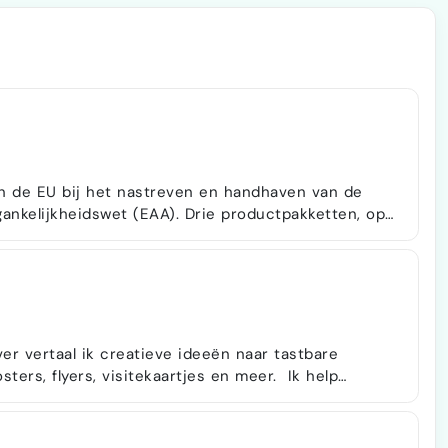
in de EU bij het nastreven en handhaven van de
ankelijkheidswet (EAA). Drie productpakketten, op
roject, met een vaste schriftelijke offerte voordat
er vertaal ik creatieve ideeën naar tastbare
s, flyers, visitekaartjes en meer. Ik help
ticulieren hun ideeën visueel tot leven te brengen.
content tot drukwerk en digitale vormgeving.
kunnen creëren? Laten we kennismaken!