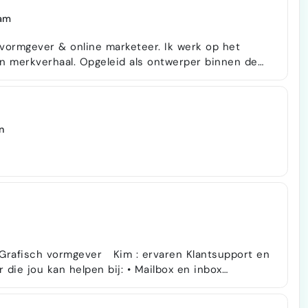
am
 vormgever & online marketeer. Ik werk op het
en merkverhaal. Opgeleid als ontwerper binnen de
 tot eindproduct help ik merken richting vinden
 eigen merk ken
en kledingstuk. Van eerste schets en technische
n
er Kim : ervaren Klantsupport en
kan helpen bij: • Mailbox en inbox
lefoon, mail, DM's) • Agendabeheer •
ken, versturen, bewaken) • Overzicht en structuur