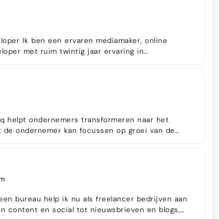
een boekhouding) • Teksten website schrijven in…
aker, online
oper met ruim twintig jaar ervaring in
ing, media-innovatie en digitale publicatie. Ik help
rele makers, kennisinstellingen en maatschappelijke
ites en sterke online verhalen. Ik ontwikkel
hiq helpt ondernemers transformeren naar het
at de ondernemer kan focussen op groei van de
e maakt ons niet uit, wij transformeren complexe
komstvaste oplossingen. We leren ondernemers
e organisaties ook echt meenemen in de
f he…
am
een bureau help ik nu als freelancer bedrijven aan
an content en social tot nieuwsbrieven en blogs,