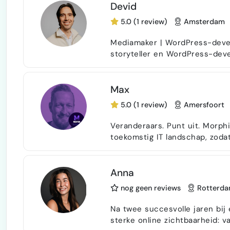
aanbrengen • Administratie (g
Devid
5.0 (1 review)
Amsterdam
Mediamaker | WordPress-developer Ik ben een ervaren mediam
storyteller en WordPress-devel
journalistiek, contentontwikkel
ondernemers, redacties, cultu
organisaties met professionele webs
Max
en verbeter…
5.0 (1 review)
Amersfoort
Veranderaars. Punt uit. Morp
toekomstig IT landschap, zod
onderneming. Complexe materi
uitdagingen naar simpele toe
graag hoe het werkt, zodat w
Anna
toekomstige situatie, inclusie
nog geen reviews
Rotterd
Na twee succesvolle jaren bij 
sterke online zichtbaarheid: v