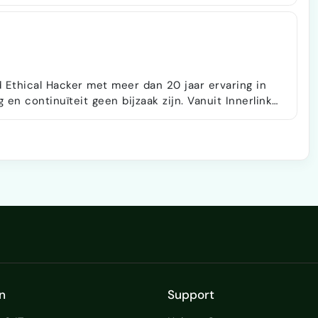
kter. ---- Hi, leuk dat je me hebt
st schrijven, tot een video editen, t…
d Ethical Hacker met meer dan 20 jaar ervaring in
 en continuïteit geen bijzaak zijn. Vanuit Innerlink
ip te krijgen op hun IT, met een directe aanpak en
boratorium actief in drie ziekenhuizen en
n
Support