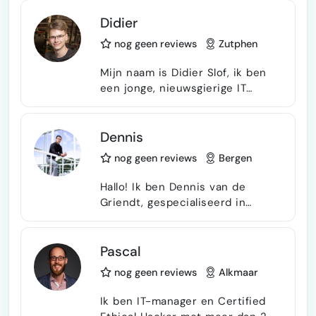
Didier
nog geen reviews
Zutphen
Mijn naam is Didier Slof, ik ben
een jonge, nieuwsgierige IT
professional. Ik werk
voornamelijk met alles wat onder
software valt, denk aan:
Dennis
Development, AI toepassingen,
nog geen reviews
Bergen
Cybersecurity,
Netwerkinfrastructuur
Hallo! Ik ben Dennis van de
enzovoort. Omdat ik mij al sinds
Griendt, gespecialiseerd in
mijn 7e bezig houd met IT, heb ik
grafisch ontwerp en
tot nu toe veel kennis opgedaan
webontwikkeling met diepgaande
en ben ik breed inzetbaar. Ik
kennis van WordPress,
Pascal
denk graag met u mee over
Elementor en Webflow, evenals
nog geen reviews
Alkmaar
technische specificates, ontwi…
geavanceerde technologieën
zoals PHP, API’s, HTML en MySQL.
Ik ben IT-manager en Certified
In grafisch design zet ik tools